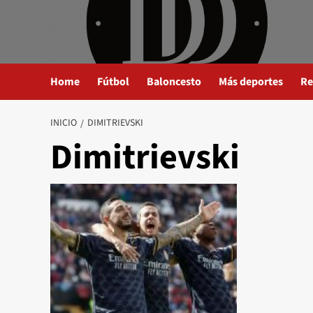
Saltar
al
contenido
Home
Fútbol
Baloncesto
Más deportes
Re
INICIO
DIMITRIEVSKI
Dimitrievski