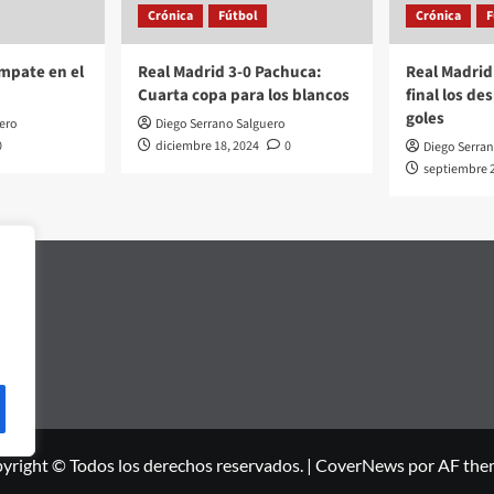
Crónica
Fútbol
Crónica
F
Empate en el
Real Madrid 3-0 Pachuca:
Real Madrid 
Cuarta copa para los blancos
final los de
goles
ero
Diego Serrano Salguero
0
diciembre 18, 2024
0
Diego Serra
septiembre 2
yright © Todos los derechos reservados.
|
CoverNews
por AF the