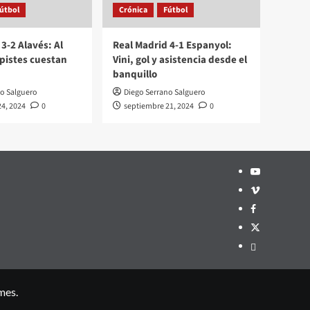
útbol
Crónica
Fútbol
3-2 Alavés: Al
Real Madrid 4-1 Espanyol:
spistes cuestan
Vini, gol y asistencia desde el
banquillo
no Salguero
Diego Serrano Salguero
4, 2024
0
septiembre 21, 2024
0
Youtube
Vimeo
Facebook
Twitter
¿Quién
soy?
mes.