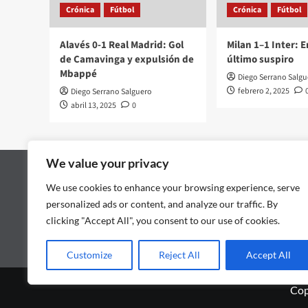
Crónica
Fútbol
Crónica
Fútbol
Alavés 0-1 Real Madrid: Gol
Milan 1–1 Inter: 
de Camavinga y expulsión de
último suspiro
Mbappé
Diego Serrano Salgu
febrero 2, 2025
Diego Serrano Salguero
abril 13, 2025
0
We value your privacy
We use cookies to enhance your browsing experience, serve
personalized ads or content, and analyze our traffic. By
clicking "Accept All", you consent to our use of cookies.
Customize
Reject All
Accept All
Cop