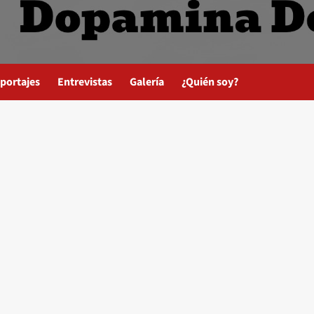
portajes
Entrevistas
Galería
¿Quién soy?