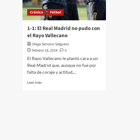
Crónica
Fútbol
1-1: El Real Madrid no pudo con
el Rayo Vallecano
Diego Serrano Salguero
febrero 18, 2024
0
El Rayo Vallecano le plantó cara a un
Real Madrid que, aunque no fue por
falta de coraje y actitud,...
Leer
Leer más
más
sobre
1-
1:
El
Real
Madrid
no
pudo