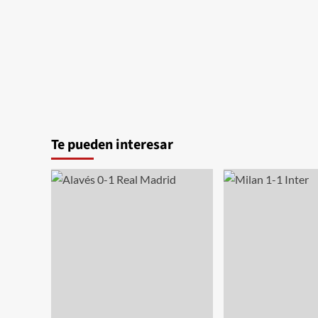
con
el
Rayo
Vallecano
Te pueden interesar