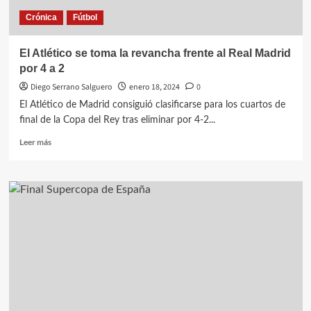
Crónica
Fútbol
El Atlético se toma la revancha frente al Real Madrid
por 4 a 2
Diego Serrano Salguero
enero 18, 2024
0
El Atlético de Madrid consiguió clasificarse para los cuartos de
final de la Copa del Rey tras eliminar por 4-2...
Leer
Leer más
más
sobre
El
Atlético
se
toma
la
revancha
frente
al
Real
Madrid