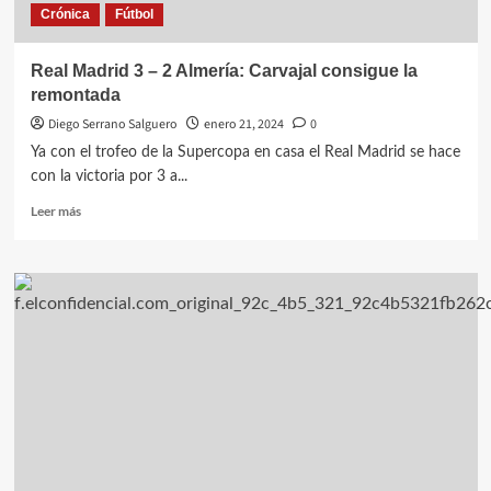
Crónica
Fútbol
Real Madrid 3 – 2 Almería: Carvajal consigue la
remontada
Diego Serrano Salguero
enero 21, 2024
0
Ya con el trofeo de la Supercopa en casa el Real Madrid se hace
con la victoria por 3 a...
Leer
Leer más
más
sobre
Real
Madrid
3
–
2
Almería:
Carvajal
consigue
la
remontada