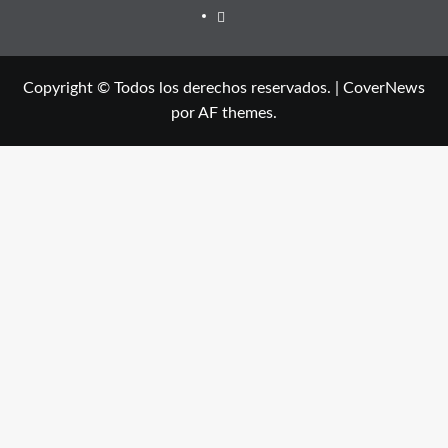
¿Quién
soy?
Copyright © Todos los derechos reservados.
|
CoverNews
por AF themes.