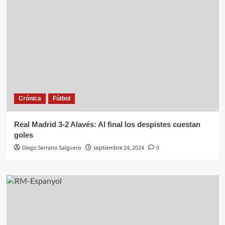
Crónica
Fútbol
Real Madrid 3-2 Alavés: Al final los despistes cuestan
goles
Diego Serrano Salguero
septiembre 24, 2024
0