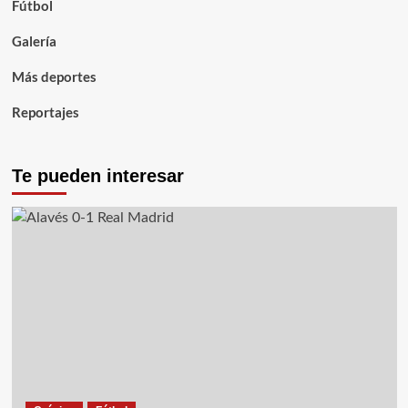
Fútbol
Galería
Más deportes
Reportajes
Te pueden interesar