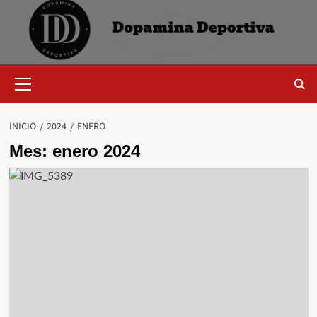
Saltar
al
contenido
Menú
primario
INICIO
2024
ENERO
Mes:
enero 2024