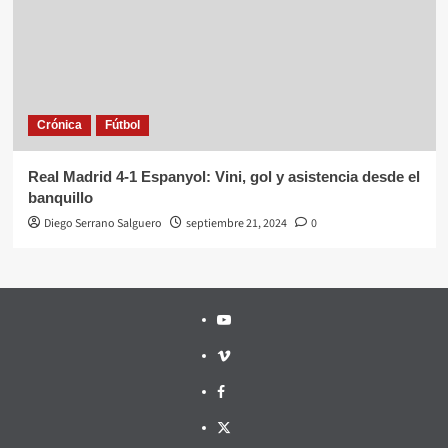
Crónica
Fútbol
Real Madrid 4-1 Espanyol: Vini, gol y asistencia desde el
banquillo
Diego Serrano Salguero
septiembre 21, 2024
0
Youtube
Vimeo
Facebook
Twitter