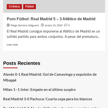
Crónica
Fútbol
Puro Fútbol: Real Madrid 5 – 3 Atlético de Madrid
Diego Serrano Salguero
enero 10, 2024
0
El Real Madrid consigue imponerse al Atlético de Madrid en un
sufrido partido para ambos conjuntos. A pesar del prematuro...
Leer
Leer más
más
sobre
Puro
Posts Recientes
Fútbol:
Real
Madrid
Alavés 0-1 Real Madrid: Gol de Camavinga y expulsión de
5
Mbappé
–
3
Milan 1–1 Inter: Empate en el último suspiro
Atlético
de
Real Madrid 3-0 Pachuca: Cuarta copa para los blancos
Madrid