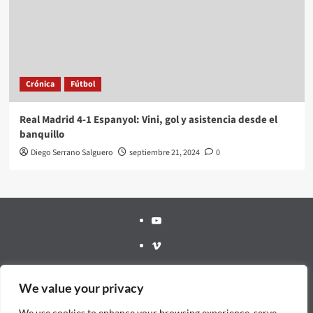
Crónica
Fútbol
Real Madrid 4-1 Espanyol: Vini, gol y asistencia desde el
banquillo
Diego Serrano Salguero
septiembre 21, 2024
0
Youtube
Vimeo
Facebook
We value your privacy
Twitter
We use cookies to enhance your browsing experience, serve