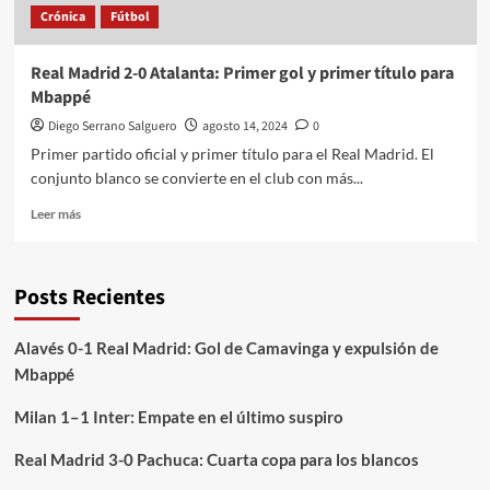
Crónica
Fútbol
Real Madrid 2-0 Atalanta: Primer gol y primer título para
Mbappé
Diego Serrano Salguero
agosto 14, 2024
0
Primer partido oficial y primer título para el Real Madrid. El
conjunto blanco se convierte en el club con más...
Leer
Leer más
más
sobre
Real
Posts Recientes
Madrid
2-
0
Alavés 0-1 Real Madrid: Gol de Camavinga y expulsión de
Atalanta:
Mbappé
Primer
gol
Milan 1–1 Inter: Empate en el último suspiro
y
primer
Real Madrid 3-0 Pachuca: Cuarta copa para los blancos
título
para