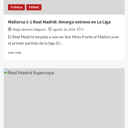
realidad
Crónica
Fútbol
Mallorca 1-1 Real Madrid: Amargo estreno en La Liga
Diego Serrano Salguero
agosto 18, 2024
0
El Real Madrid empata a uno en Son Moix frente al Mallorca en
el primer partido de la liga. El...
Leer
Leer más
más
sobre
Mallorca
1-
1
Real
Madrid:
Amargo
estreno
en
La
Liga