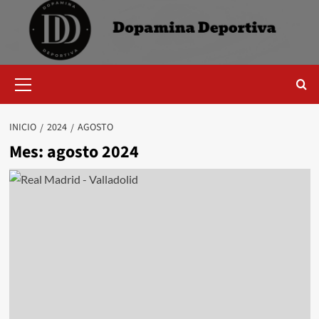
Saltar
al
contenido
Menú
primario
INICIO
2024
AGOSTO
Mes:
agosto 2024