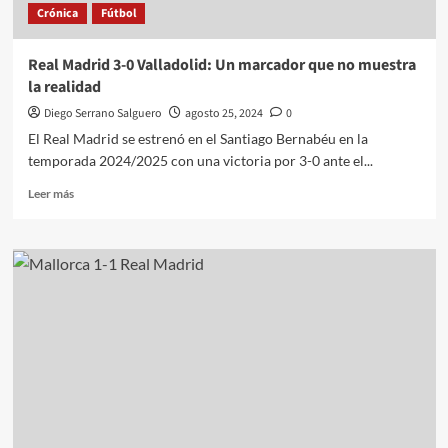
Crónica
Fútbol
Real Madrid 3-0 Valladolid: Un marcador que no muestra
la realidad
Diego Serrano Salguero
agosto 25, 2024
0
El Real Madrid se estrenó en el Santiago Bernabéu en la
temporada 2024/2025 con una victoria por 3-0 ante el...
Leer
Leer más
más
sobre
Real
Madrid
3-
0
Valladolid:
Un
marcador
que
no
muestra
la