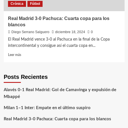
Crónica
Fútbol
Real Madrid 3-0 Pachuca: Cuarta copa para los
blancos
Diego Serrano Salguero
diciembre 18, 2024
0
El Real Madrid vence 3-0 al Pachuca en la final de la Copa
intercontinental y consigue así el cuarta copa en...
Leer
Leer más
más
sobre
Real
Posts Recientes
Madrid
3-
0
Alavés 0-1 Real Madrid: Gol de Camavinga y expulsión de
Pachuca:
Mbappé
Cuarta
copa
Milan 1–1 Inter: Empate en el último suspiro
para
los
Real Madrid 3-0 Pachuca: Cuarta copa para los blancos
blancos