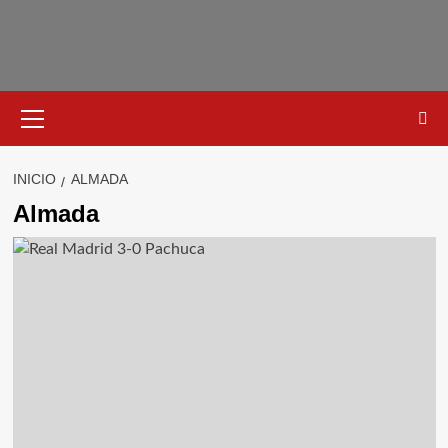
Saltar
al
contenido
Menú
primario
INICIO
ALMADA
Almada