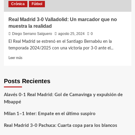
Crónica
Fútbol
Real Madrid 3-0 Valladolid: Un marcador que no
muestra la realidad
Diego Serrano Salguero
agosto 25, 2024
0
El Real Madrid se estrenó en el Santiago Bernabéu en la
temporada 2024/2025 con una victoria por 3-0 ante el...
Leer
Leer más
más
sobre
Real
Posts Recientes
Madrid
3-
0
Alavés 0-1 Real Madrid: Gol de Camavinga y expulsión de
Valladolid:
Mbappé
Un
marcador
Milan 1–1 Inter: Empate en el último suspiro
que
no
Real Madrid 3-0 Pachuca: Cuarta copa para los blancos
muestra
la