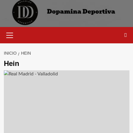
Saltar
al
contenido
Menú
primario
INICIO
HEIN
Hein