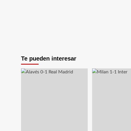
Líder
con
polémica
Te pueden interesar