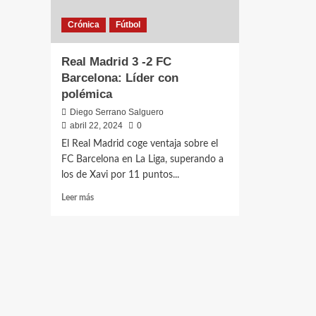
Crónica
Fútbol
Real Madrid 3 -2 FC
Barcelona: Líder con
polémica
Diego Serrano Salguero
abril 22, 2024
0
El Real Madrid coge ventaja sobre el
FC Barcelona en La Liga, superando a
los de Xavi por 11 puntos...
Leer
Leer más
más
sobre
Real
Madrid
3
-2
FC
Barcelona: