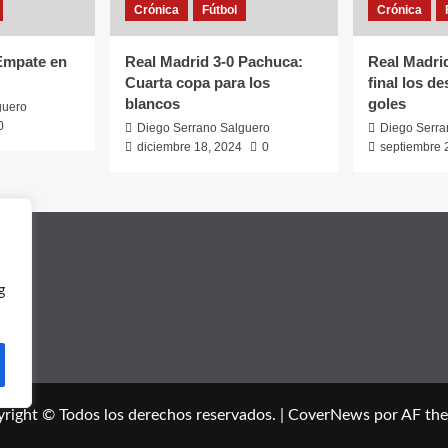
Crónica
Fútbol
Crónica
 Empate en
Real Madrid 3-0 Pachuca:
Real Madrid
Cuarta copa para los
final los d
blancos
goles
guero
0
Diego Serrano Salguero
Diego Serra
diciembre 18, 2024
0
septiembre 
g
right © Todos los derechos reservados.
|
CoverNews
por AF th