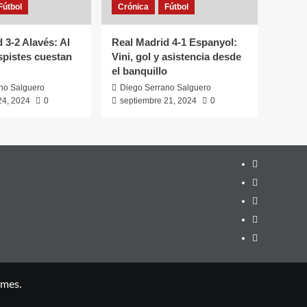
Fútbol
Crónica
Fútbol
 3-2 Alavés: Al
Real Madrid 4-1 Espanyol:
espistes cuestan
Vini, gol y asistencia desde
el banquillo
no Salguero
Diego Serrano Salguero
24, 2024
0
septiembre 21, 2024
0
Youtube
Vimeo
Facebook
Twitter
¿Quién
soy?
emes.