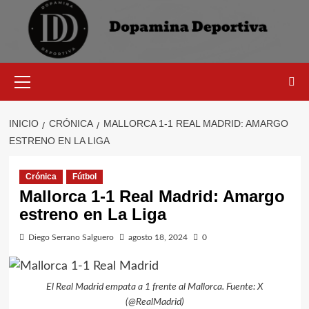
Saltar
al
contenido
Menú
primario
INICIO
CRÓNICA
MALLORCA 1-1 REAL MADRID: AMARGO
ESTRENO EN LA LIGA
Crónica
Fútbol
Mallorca 1-1 Real Madrid: Amargo
estreno en La Liga
Diego Serrano Salguero
agosto 18, 2024
0
El Real Madrid empata a 1 frente al Mallorca. Fuente: X
(@RealMadrid)