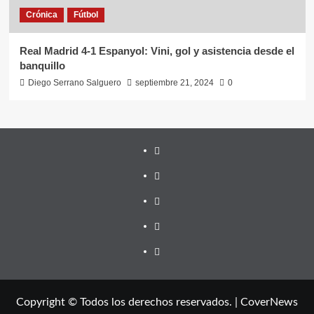
Crónica
Fútbol
Real Madrid 4-1 Espanyol: Vini, gol y asistencia desde el
banquillo
Diego Serrano Salguero
septiembre 21, 2024
0
Youtube
Vimeo
Facebook
Twitter
¿Quién
soy?
Copyright © Todos los derechos reservados.
|
CoverNews