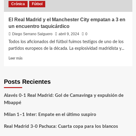
Crónica
Fútbol
El Real Madrid y el Manchester City empatan a 3 en
un encuentro taquicárdico
Diego Serrano Salguero
abril 9, 2024
0
Todos los aficionados del fútbol fuimos testigos de uno de los
partidos europeos de la década. La explosividad madridista y...
Leer
Leer más
más
sobre
El
Posts Recientes
Real
Madrid
y
Alavés 0-1 Real Madrid: Gol de Camavinga y expulsión de
el
Mbappé
Manchester
City
Milan 1–1 Inter: Empate en el último suspiro
empatan
a
Real Madrid 3-0 Pachuca: Cuarta copa para los blancos
3
en