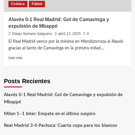
Crónica
Fútbol
Alavés 0-1 Real Madrid: Gol de Camavinga y
expulsión de Mbappé
Diego Serrano Salguero
abril 13, 2025
0
El Real Madrid vence por la mínima en Mendizorroza al Alavés
gracias al tanto de Camavinga en la primera mitad....
Leer
Leer más
más
sobre
Alavés
Posts Recientes
0-
1
Real
Alavés 0-1 Real Madrid: Gol de Camavinga y expulsión de
Madrid:
Mbappé
Gol
de
Milan 1–1 Inter: Empate en el último suspiro
Camavinga
y
Real Madrid 3-0 Pachuca: Cuarta copa para los blancos
expulsión
de