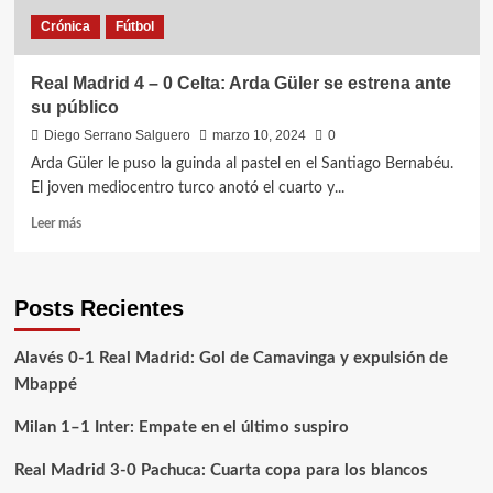
realidad
Crónica
Fútbol
Real Madrid 4 – 0 Celta: Arda Güler se estrena ante
su público
Diego Serrano Salguero
marzo 10, 2024
0
Arda Güler le puso la guinda al pastel en el Santiago Bernabéu.
El joven mediocentro turco anotó el cuarto y...
Leer
Leer más
más
sobre
Real
Posts Recientes
Madrid
4
–
Alavés 0-1 Real Madrid: Gol de Camavinga y expulsión de
0
Mbappé
Celta:
Arda
Milan 1–1 Inter: Empate en el último suspiro
Güler
se
Real Madrid 3-0 Pachuca: Cuarta copa para los blancos
estrena
ante