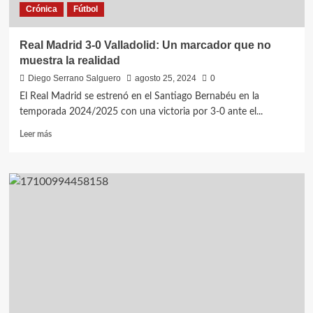
Crónica
Fútbol
Real Madrid 3-0 Valladolid: Un marcador que no
muestra la realidad
Diego Serrano Salguero
agosto 25, 2024
0
El Real Madrid se estrenó en el Santiago Bernabéu en la
temporada 2024/2025 con una victoria por 3-0 ante el...
Leer
Leer más
más
sobre
Real
Madrid
3-
0
Valladolid:
Un
marcador
que
no
muestra
la