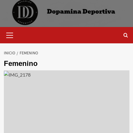
Saltar
al
contenido
Menú
primario
INICIO
FEMENINO
Femenino