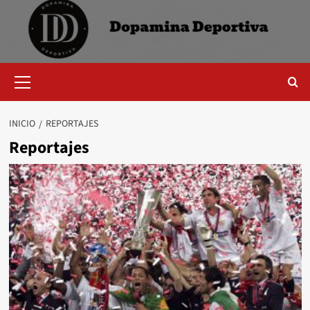
Saltar
al
contenido
Menú
primario
INICIO
REPORTAJES
Reportajes