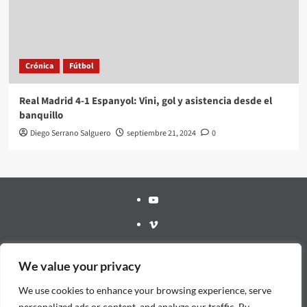
Crónica
Fútbol
Real Madrid 4-1 Espanyol: Vini, gol y asistencia desde el
banquillo
Diego Serrano Salguero
septiembre 21, 2024
0
Youtube
Vimeo
Facebook
We value your privacy
Twitter
We use cookies to enhance your browsing experience, serve
¿Quién
personalized ads or content, and analyze our traffic. By