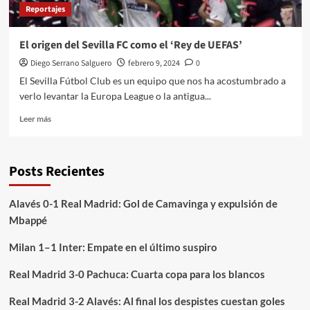
Reportajes
El origen del Sevilla FC como el ‘Rey de UEFAS’
Diego Serrano Salguero
febrero 9, 2024
0
El Sevilla Fútbol Club es un equipo que nos ha acostumbrado a
verlo levantar la Europa League o la antigua...
Leer
Leer más
más
sobre
El
Posts Recientes
origen
del
Sevilla
Alavés 0-1 Real Madrid: Gol de Camavinga y expulsión de
FC
Mbappé
como
el
Milan 1–1 Inter: Empate en el último suspiro
‘Rey
de
Real Madrid 3-0 Pachuca: Cuarta copa para los blancos
UEFAS’
Real Madrid 3-2 Alavés: Al final los despistes cuestan goles