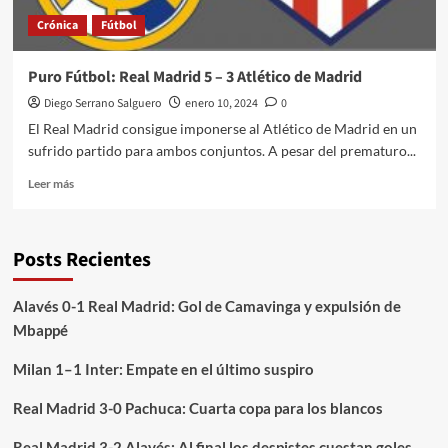
realidad
Crónica
Fútbol
Puro Fútbol: Real Madrid 5 – 3 Atlético de Madrid
Diego Serrano Salguero
enero 10, 2024
0
El Real Madrid consigue imponerse al Atlético de Madrid en un
sufrido partido para ambos conjuntos. A pesar del prematuro...
Leer
Leer más
más
sobre
Puro
Posts Recientes
Fútbol:
Real
Madrid
Alavés 0-1 Real Madrid: Gol de Camavinga y expulsión de
5
Mbappé
–
3
Milan 1–1 Inter: Empate en el último suspiro
Atlético
de
Real Madrid 3-0 Pachuca: Cuarta copa para los blancos
Madrid
Real Madrid 3-2 Alavés: Al final los despistes cuestan goles