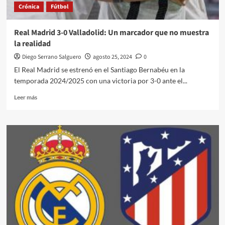
Crónica
Fútbol
Real Madrid 3-0 Valladolid: Un marcador que no muestra
la realidad
Diego Serrano Salguero
agosto 25, 2024
0
El Real Madrid se estrenó en el Santiago Bernabéu en la
temporada 2024/2025 con una victoria por 3-0 ante el...
Leer
Leer más
más
sobre
Real
Madrid
3-
0
Valladolid:
Un
marcador
que
no
muestra
la